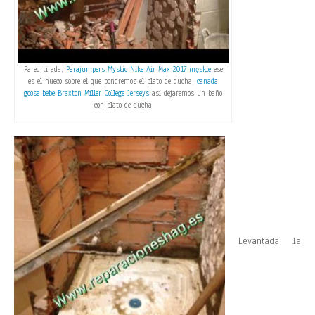
Pared tirada,
Parajumpers Mystic
Nike Air Max 2017 męskie
ese
es el hueco sobre el que pondremos el plato de ducha,
canada
goose bebe
Braxton Miller College Jerseys
asi dejaremos un baño
con plato de ducha
Levantada la