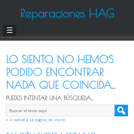
Reparaciones HAG
☰
LO SIENTO, NO HEMOS
PODIDO ENCONTRAR
NADA QUE COINCIDA...
PUEDES INTENTAR UNA BÚSQUEDA...
« O vuelve a la página de inicio