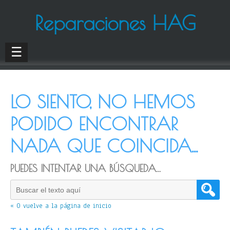
Reparaciones HAG
☰
LO SIENTO, NO HEMOS
PODIDO ENCONTRAR
NADA QUE COINCIDA...
PUEDES INTENTAR UNA BÚSQUEDA...
« O vuelve a la página de inicio