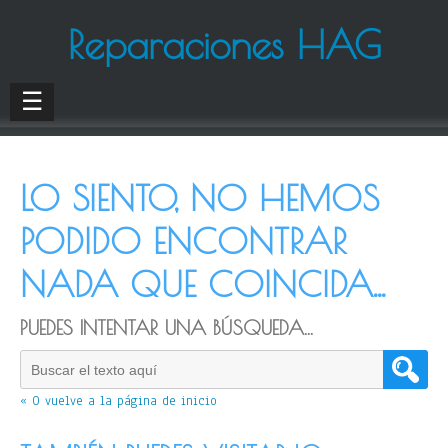
Reparaciones HAG
☰
LO SIENTO, NO HEMOS
PODIDO ENCONTRAR
NADA QUE COINCIDA...
PUEDES INTENTAR UNA BÚSQUEDA...
« O vuelve a la página de inicio