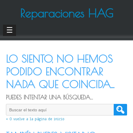
Reparaciones HAG
☰
LO SIENTO, NO HEMOS
PODIDO ENCONTRAR
NADA QUE COINCIDA...
PUEDES INTENTAR UNA BÚSQUEDA...
« O vuelve a la página de inicio