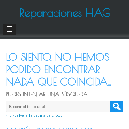
Reparaciones HAG
☰
LO SIENTO, NO HEMOS
PODIDO ENCONTRAR
NADA QUE COINCIDA...
PUEDES INTENTAR UNA BÚSQUEDA...
« O vuelve a la página de inicio