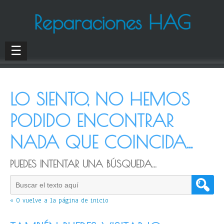
Reparaciones HAG
☰
LO SIENTO, NO HEMOS
PODIDO ENCONTRAR
NADA QUE COINCIDA...
PUEDES INTENTAR UNA BÚSQUEDA...
« O vuelve a la página de inicio