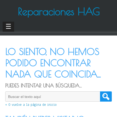
Reparaciones HAG
☰
LO SIENTO, NO HEMOS
PODIDO ENCONTRAR
NADA QUE COINCIDA...
PUEDES INTENTAR UNA BÚSQUEDA...
« O vuelve a la página de inicio