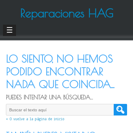
Reparaciones HAG
☰
LO SIENTO, NO HEMOS
PODIDO ENCONTRAR
NADA QUE COINCIDA...
PUEDES INTENTAR UNA BÚSQUEDA...
« O vuelve a la página de inicio