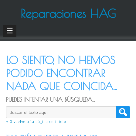
Reparaciones HAG
☰
LO SIENTO, NO HEMOS
PODIDO ENCONTRAR
NADA QUE COINCIDA...
PUEDES INTENTAR UNA BÚSQUEDA...
« O vuelve a la página de inicio