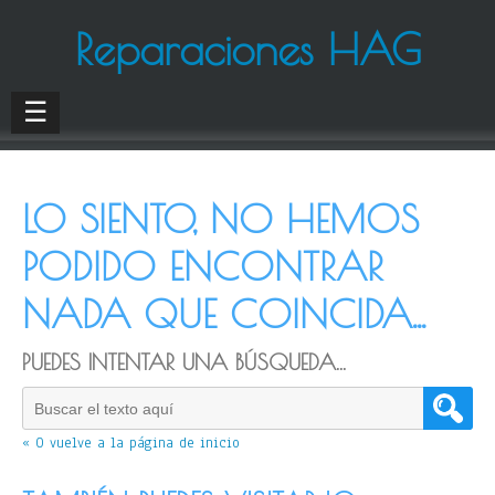
Reparaciones HAG
☰
LO SIENTO, NO HEMOS
PODIDO ENCONTRAR
NADA QUE COINCIDA...
PUEDES INTENTAR UNA BÚSQUEDA...
« O vuelve a la página de inicio