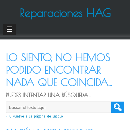
Reparaciones HAG
☰
LO SIENTO, NO HEMOS
PODIDO ENCONTRAR
NADA QUE COINCIDA...
PUEDES INTENTAR UNA BÚSQUEDA...
« O vuelve a la página de inicio