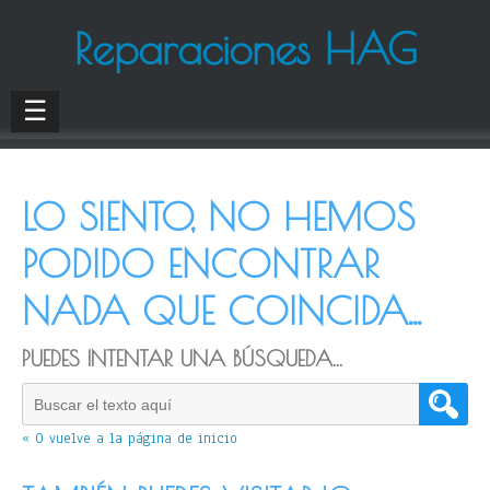
Reparaciones HAG
☰
LO SIENTO, NO HEMOS
PODIDO ENCONTRAR
NADA QUE COINCIDA...
PUEDES INTENTAR UNA BÚSQUEDA...
« O vuelve a la página de inicio