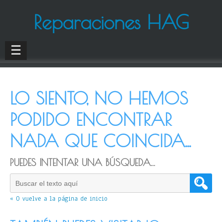
Reparaciones HAG
☰
LO SIENTO, NO HEMOS
PODIDO ENCONTRAR
NADA QUE COINCIDA...
PUEDES INTENTAR UNA BÚSQUEDA...
« O vuelve a la página de inicio