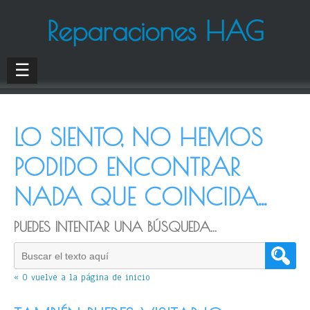
Reparaciones HAG
☰
LO SIENTO, NO HEMOS
PODIDO ENCONTRAR
NADA QUE COINCIDA...
PUEDES INTENTAR UNA BÚSQUEDA...
« O vuelve a la página de inicio