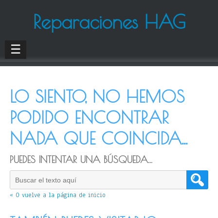
Reparaciones HAG
☰
LO SIENTO, NO HEMOS
PODIDO ENCONTRAR
NADA QUE COINCIDA...
PUEDES INTENTAR UNA BÚSQUEDA...
« O vuelve a la página de inicio