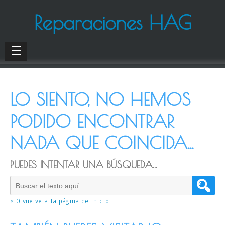
Reparaciones HAG
☰
LO SIENTO, NO HEMOS
PODIDO ENCONTRAR
NADA QUE COINCIDA...
PUEDES INTENTAR UNA BÚSQUEDA...
« O vuelve a la página de inicio