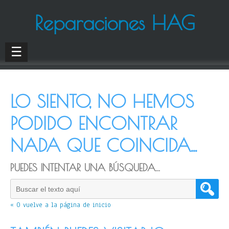
Reparaciones HAG
☰
LO SIENTO, NO HEMOS
PODIDO ENCONTRAR
NADA QUE COINCIDA...
PUEDES INTENTAR UNA BÚSQUEDA...
« O vuelve a la página de inicio