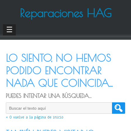
Reparaciones HAG
☰
LO SIENTO, NO HEMOS
PODIDO ENCONTRAR
NADA QUE COINCIDA...
PUEDES INTENTAR UNA BÚSQUEDA...
« O vuelve a la página de inicio