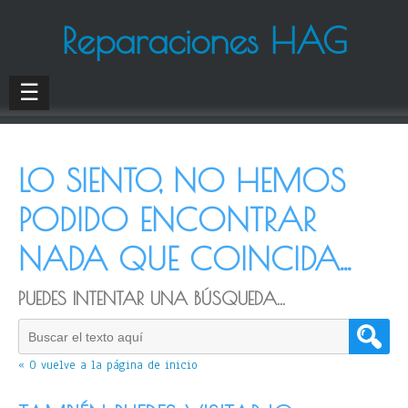
Reparaciones HAG
☰
LO SIENTO, NO HEMOS
PODIDO ENCONTRAR
NADA QUE COINCIDA...
PUEDES INTENTAR UNA BÚSQUEDA...
« O vuelve a la página de inicio