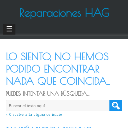
Reparaciones HAG
☰
LO SIENTO, NO HEMOS
PODIDO ENCONTRAR
NADA QUE COINCIDA...
PUEDES INTENTAR UNA BÚSQUEDA...
« O vuelve a la página de inicio