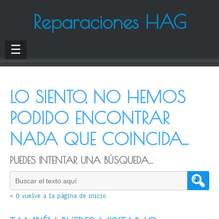
Reparaciones HAG
☰
LO SIENTO, NO HEMOS
PODIDO ENCONTRAR
NADA QUE COINCIDA...
PUEDES INTENTAR UNA BÚSQUEDA...
« O vuelve a la página de inicio