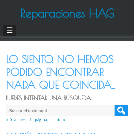
Reparaciones HAG
☰
LO SIENTO, NO HEMOS
PODIDO ENCONTRAR
NADA QUE COINCIDA...
PUEDES INTENTAR UNA BÚSQUEDA...
« O vuelve a la página de inicio