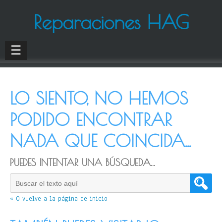
Reparaciones HAG
☰
LO SIENTO, NO HEMOS
PODIDO ENCONTRAR
NADA QUE COINCIDA...
PUEDES INTENTAR UNA BÚSQUEDA...
« O vuelve a la página de inicio