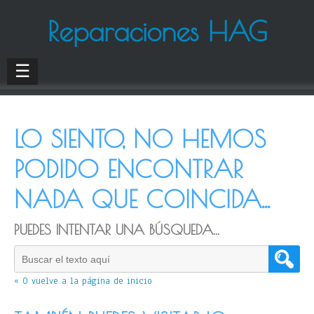
Reparaciones HAG
☰
LO SIENTO, NO HEMOS
PODIDO ENCONTRAR
NADA QUE COINCIDA...
PUEDES INTENTAR UNA BÚSQUEDA...
« O vuelve a la página de inicio