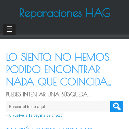
Reparaciones HAG
☰
LO SIENTO, NO HEMOS
PODIDO ENCONTRAR
NADA QUE COINCIDA...
PUEDES INTENTAR UNA BÚSQUEDA...
« O vuelve a la página de inicio