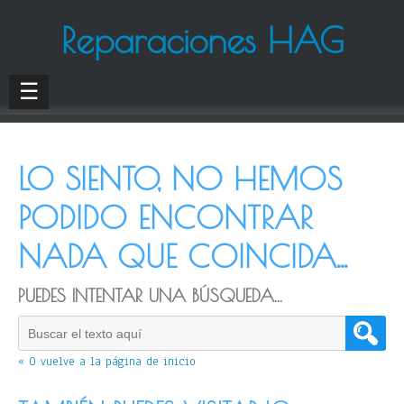
Reparaciones HAG
☰
LO SIENTO, NO HEMOS
PODIDO ENCONTRAR
NADA QUE COINCIDA...
PUEDES INTENTAR UNA BÚSQUEDA...
« O vuelve a la página de inicio