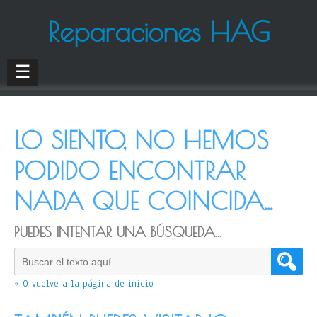
Reparaciones HAG
☰
LO SIENTO, NO HEMOS
PODIDO ENCONTRAR
NADA QUE COINCIDA...
PUEDES INTENTAR UNA BÚSQUEDA...
« O vuelve a la página de inicio