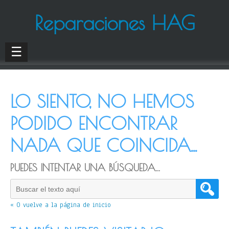
Reparaciones HAG
☰
LO SIENTO, NO HEMOS
PODIDO ENCONTRAR
NADA QUE COINCIDA...
PUEDES INTENTAR UNA BÚSQUEDA...
« O vuelve a la página de inicio