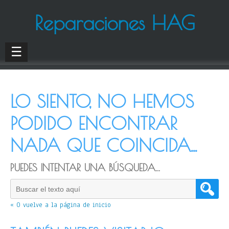
Reparaciones HAG
☰
LO SIENTO, NO HEMOS
PODIDO ENCONTRAR
NADA QUE COINCIDA...
PUEDES INTENTAR UNA BÚSQUEDA...
« O vuelve a la página de inicio