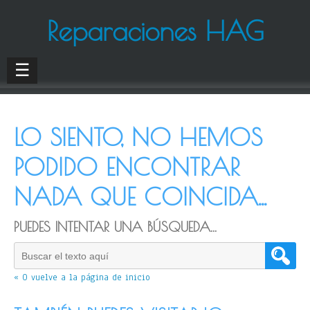
Reparaciones HAG
☰
LO SIENTO, NO HEMOS
PODIDO ENCONTRAR
NADA QUE COINCIDA...
PUEDES INTENTAR UNA BÚSQUEDA...
« O vuelve a la página de inicio