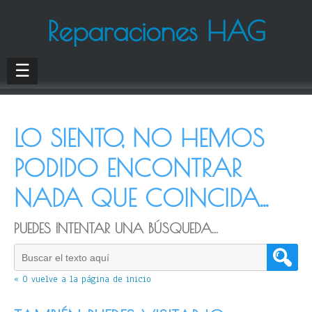
Reparaciones HAG
☰
LO SIENTO, NO HEMOS
PODIDO ENCONTRAR
NADA QUE COINCIDA...
PUEDES INTENTAR UNA BÚSQUEDA...
« O vuelve a la página de inicio