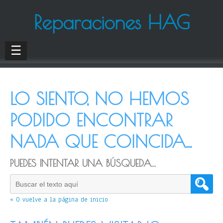
Reparaciones HAG
☰
LO SIENTO, NO HEMOS
PODIDO ENCONTRAR
NADA QUE COINCIDA...
PUEDES INTENTAR UNA BÚSQUEDA...
« O vuelve a la página de inicio