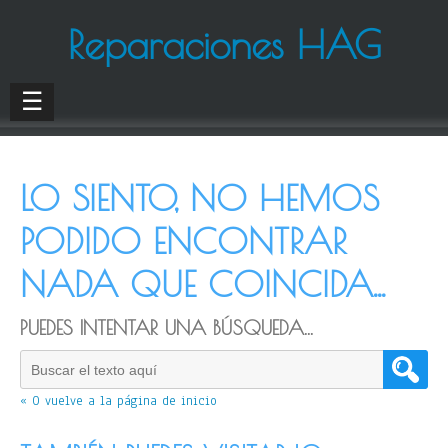
Reparaciones HAG
☰
LO SIENTO, NO HEMOS
PODIDO ENCONTRAR
NADA QUE COINCIDA...
PUEDES INTENTAR UNA BÚSQUEDA...
« O vuelve a la página de inicio