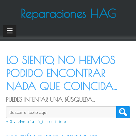
Reparaciones HAG
☰
LO SIENTO, NO HEMOS
PODIDO ENCONTRAR
NADA QUE COINCIDA...
PUEDES INTENTAR UNA BÚSQUEDA...
« O vuelve a la página de inicio