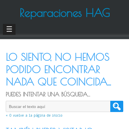
Reparaciones HAG
☰
LO SIENTO, NO HEMOS
PODIDO ENCONTRAR
NADA QUE COINCIDA...
PUEDES INTENTAR UNA BÚSQUEDA...
« O vuelve a la página de inicio