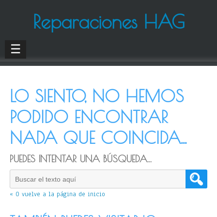
Reparaciones HAG
☰
LO SIENTO, NO HEMOS
PODIDO ENCONTRAR
NADA QUE COINCIDA...
PUEDES INTENTAR UNA BÚSQUEDA...
« O vuelve a la página de inicio