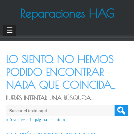
Reparaciones HAG
☰
LO SIENTO, NO HEMOS
PODIDO ENCONTRAR
NADA QUE COINCIDA...
PUEDES INTENTAR UNA BÚSQUEDA...
« O vuelve a la página de inicio