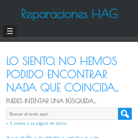
Reparaciones HAG
☰
LO SIENTO, NO HEMOS
PODIDO ENCONTRAR
NADA QUE COINCIDA...
PUEDES INTENTAR UNA BÚSQUEDA...
« O vuelve a la página de inicio