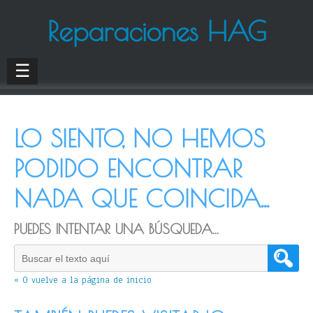
Reparaciones HAG
☰
LO SIENTO, NO HEMOS
PODIDO ENCONTRAR
NADA QUE COINCIDA...
PUEDES INTENTAR UNA BÚSQUEDA...
« O vuelve a la página de inicio