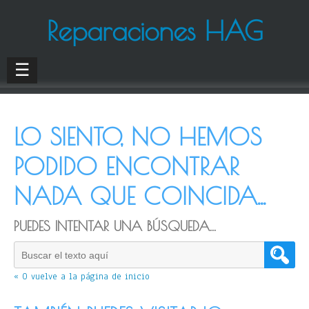
Reparaciones HAG
☰
LO SIENTO, NO HEMOS
PODIDO ENCONTRAR
NADA QUE COINCIDA...
PUEDES INTENTAR UNA BÚSQUEDA...
« O vuelve a la página de inicio