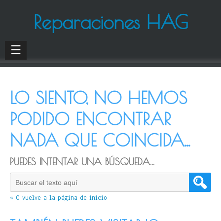
Reparaciones HAG
☰
LO SIENTO, NO HEMOS
PODIDO ENCONTRAR
NADA QUE COINCIDA...
PUEDES INTENTAR UNA BÚSQUEDA...
« O vuelve a la página de inicio