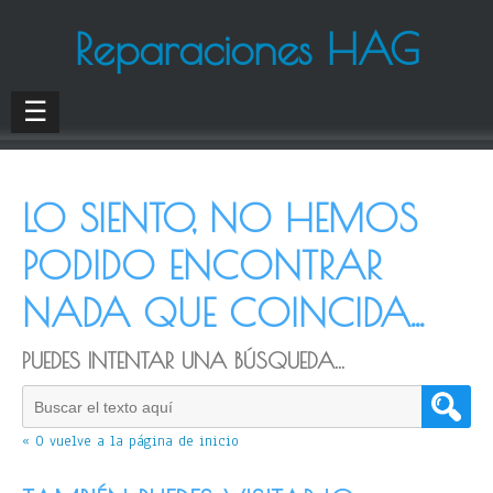
Reparaciones HAG
☰
LO SIENTO, NO HEMOS
PODIDO ENCONTRAR
NADA QUE COINCIDA...
PUEDES INTENTAR UNA BÚSQUEDA...
« O vuelve a la página de inicio