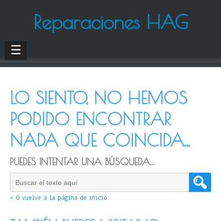
Reparaciones HAG
☰
LO SIENTO, NO HEMOS
PODIDO ENCONTRAR
NADA QUE COINCIDA...
PUEDES INTENTAR UNA BÚSQUEDA...
« O vuelve a la página de inicio