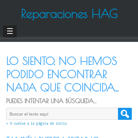
Reparaciones HAG
☰
LO SIENTO, NO HEMOS
PODIDO ENCONTRAR
NADA QUE COINCIDA...
PUEDES INTENTAR UNA BÚSQUEDA...
« O vuelve a la página de inicio