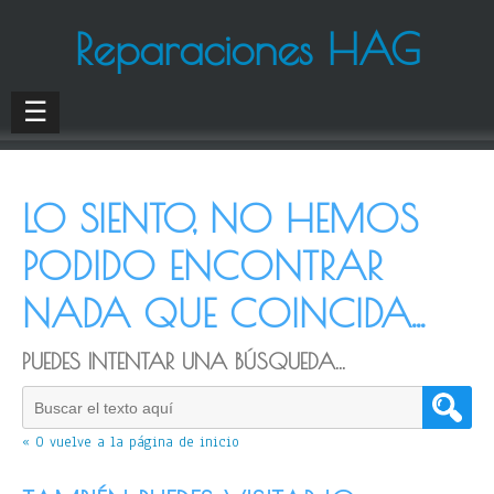
Reparaciones HAG
☰
LO SIENTO, NO HEMOS
PODIDO ENCONTRAR
NADA QUE COINCIDA...
PUEDES INTENTAR UNA BÚSQUEDA...
« O vuelve a la página de inicio