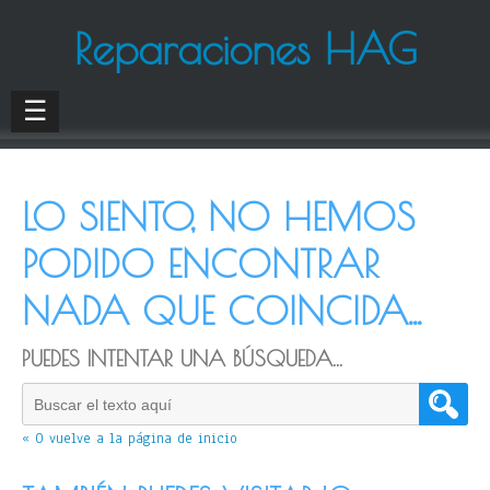
Reparaciones HAG
☰
LO SIENTO, NO HEMOS
PODIDO ENCONTRAR
NADA QUE COINCIDA...
PUEDES INTENTAR UNA BÚSQUEDA...
« O vuelve a la página de inicio