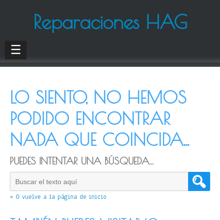
Reparaciones HAG
☰
LO SIENTO, NO HEMOS
PODIDO ENCONTRAR
NADA QUE COINCIDA...
PUEDES INTENTAR UNA BÚSQUEDA...
« O vuelve a la página de inicio